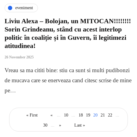
eveniment
Liviu Alexa – Bolojan, un MITOCAN!!!!!!!!
Sorin Grindeanu, stând cu acest interlop
politic în coaliție și în Guvern, îi legitimezi
atitudinea!
26 November 2025
Vreau sa ma cititi bine: stiu ca sunt si multi pudibonzi
de mucava care se enerveaza cand citesc scrise de mine
pe…
« First
«
...
10
...
18
19
20
21
22
...
30
...
»
Last »