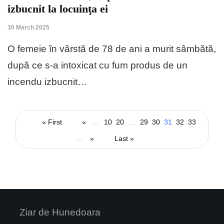
izbucnit la locuinţa ei
30 March 2025
O femeie în vârstă de 78 de ani a murit sâmbătă,
după ce s-a intoxicat cu fum produs de un
incendu izbucnit…
« First
«
...
10
20
...
29
30
31
32
33
...
»
Last »
Ziar de Hunedoara