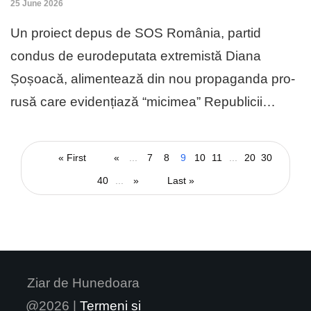
25 June 2026
Un proiect depus de SOS România, partid
condus de eurodeputata extremistă Diana
Șoșoacă, alimentează din nou propaganda pro-
rusă care evidențiază “micimea” Republicii…
« First
«
...
7
8
9
10
11
...
20
30
40
...
»
Last »
Ziar de Hunedoara
@2026 |
Termeni și