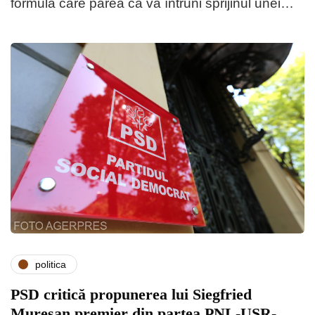
formulă care părea că va întruni sprijinul unei…
politica
PSD critică propunerea lui Siegfried
Mureșan premier din partea PNL-USR-