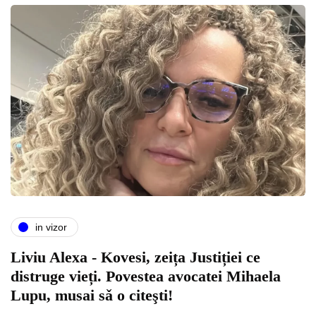
in vizor
Liviu Alexa - Kovesi, zeița Justiției ce
distruge vieți. Povestea avocatei Mihaela
Lupu, musai sǎ o citeşti!