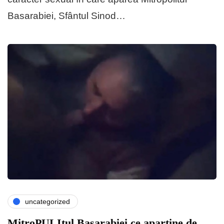
Basarabiei, Sfântul Sinod…
uncategorized
MitroPULItul Basarabiei ce apartine de