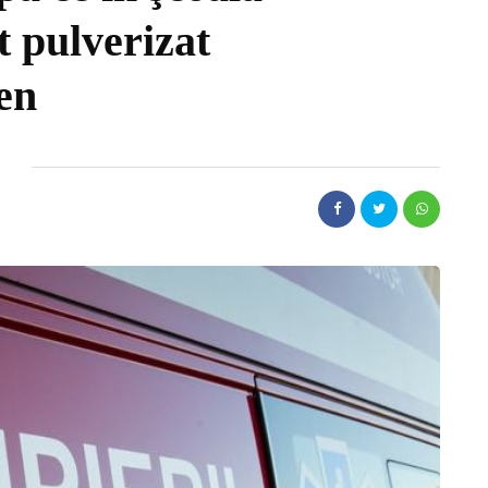
t pulverizat
en