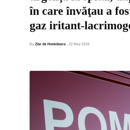
în care învăţau a fos
gaz iritant-lacrimog
By
Ziar de Hunedoara
,
22 May 2026