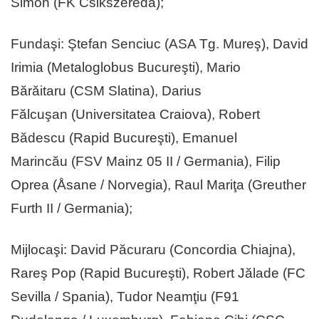
Simon (FK Csikszereda);
Fundaşi: Ştefan Senciuc (ASA Tg. Mureş), David
Irimia (Metaloglobus Bucureşti), Mario
Bărăitaru (CSM Slatina), Darius
Fălcuşan (Universitatea Craiova), Robert
Bădescu (Rapid Bucureşti), Emanuel
Marincău (FSV Mainz 05 II / Germania), Filip
Oprea (Åsane / Norvegia), Raul Mariţa (Greuther
Furth II / Germania);
Mijlocaşi: David Păcuraru (Concordia Chiajna),
Rareş Pop (Rapid Bucureşti), Robert Jălade (FC
Sevilla / Spania), Tudor Neamţiu (F91