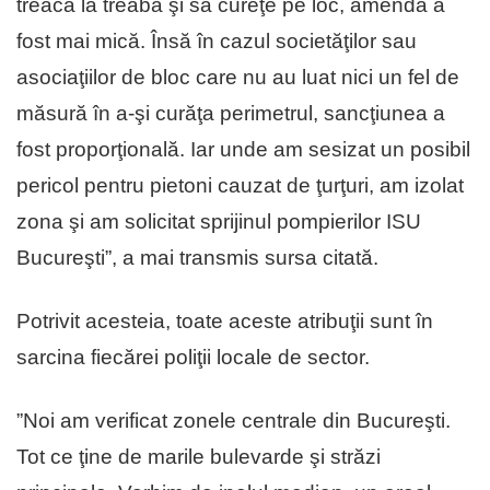
treacă la treabă şi să cureţe pe loc, amenda a
fost mai mică. Însă în cazul societăţilor sau
asociaţiilor de bloc care nu au luat nici un fel de
măsură în a-şi curăţa perimetrul, sancţiunea a
fost proporţională. Iar unde am sesizat un posibil
pericol pentru pietoni cauzat de ţurţuri, am izolat
zona şi am solicitat sprijinul pompierilor ISU
Bucureşti”, a mai transmis sursa citată.
Potrivit acesteia, toate aceste atribuţii sunt în
sarcina fiecărei poliţii locale de sector.
”Noi am verificat zonele centrale din Bucureşti.
Tot ce ţine de marile bulevarde şi străzi