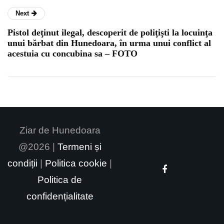
Next
Pistol deţinut ilegal, descoperit de poliţişti la locuinţa
unui bărbat din Hunedoara, în urma unui conflict al
acestuia cu concubina sa – FOTO
Ziar de Hunedoara
@2026 |
Termeni și
condiții
|
Politica cookie
|
Politica de
confidențialitate