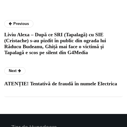
Previous
Liviu Alexa – După ce SRI (Tapalagǎ) cu SIE
(Cristache) s-au pizdit în public din ograda lui
Rǎducu Budeanu, Ghițǎ mai face o victimǎ şi
Tapalagǎ e scos pe silent din G4Media
Next
ATENȚIE! Tentativă de fraudă în numele Electrica