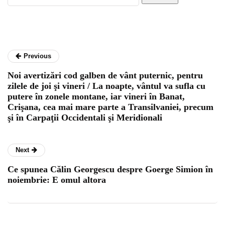
Previous
Noi avertizări cod galben de vânt puternic, pentru
zilele de joi şi vineri / La noapte, vântul va sufla cu
putere în zonele montane, iar vineri în Banat,
Crişana, cea mai mare parte a Transilvaniei, precum
şi în Carpaţii Occidentali şi Meridionali
Next
Ce spunea Călin Georgescu despre Goerge Simion în
noiembrie: E omul altora