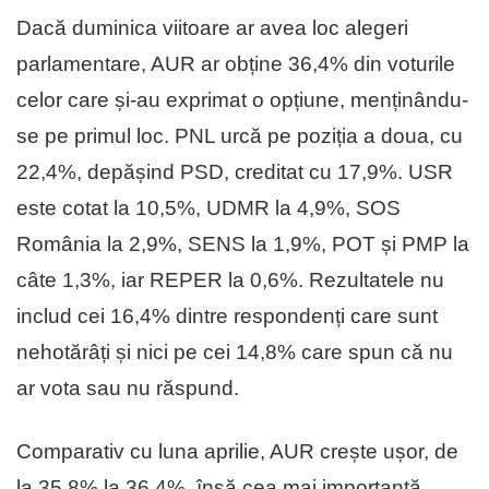
Dacă duminica viitoare ar avea loc alegeri
parlamentare, AUR ar obține 36,4% din voturile
celor care și-au exprimat o opțiune, menținându-
se pe primul loc. PNL urcă pe poziția a doua, cu
22,4%, depășind PSD, creditat cu 17,9%. USR
este cotat la 10,5%, UDMR la 4,9%, SOS
România la 2,9%, SENS la 1,9%, POT și PMP la
câte 1,3%, iar REPER la 0,6%. Rezultatele nu
includ cei 16,4% dintre respondenți care sunt
nehotărâți și nici pe cei 14,8% care spun că nu
ar vota sau nu răspund.
Comparativ cu luna aprilie, AUR crește ușor, de
la 35,8% la 36,4%, însă cea mai importantă