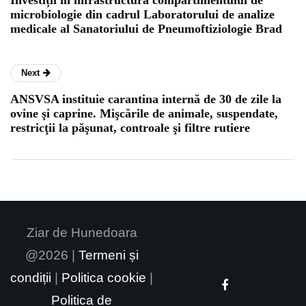
microbiologie din cadrul Laboratorului de analize
medicale al Sanatoriului de Pneumoftiziologie Brad
Next
ANSVSA instituie carantina internă de 30 de zile la
ovine şi caprine. Mişcările de animale, suspendate,
restricţii la păşunat, controale şi filtre rutiere
Ziar de Hunedoara
@2026 |
Termeni și
condiții
|
Politica cookie
|
Politica de