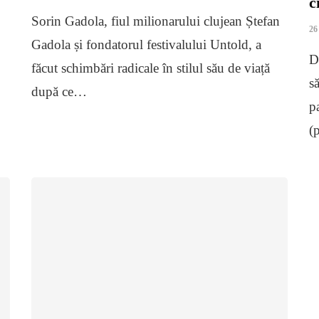
c
Sorin Gadola, fiul milionarului clujean Ștefan
26
Gadola și fondatorul festivalului Untold, a
D
făcut schimbări radicale în stilul său de viață
s
după ce…
p
(