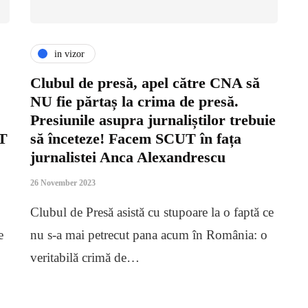
in vizor
Clubul de presă, apel către CNA să
NU fie părtaș la crima de presă.
Presiunile asupra jurnaliștilor trebuie
AT
să înceteze! Facem SCUT în fața
jurnalistei Anca Alexandrescu
26 November 2023
Clubul de Presă asistă cu stupoare la o faptă ce
e
nu s-a mai petrecut pana acum în România: o
veritabilă crimă de…