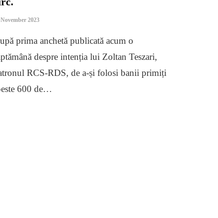
irc.
 November 2023
upă prima anchetă publicată acum o
ăptămână despre intenția lui Zoltan Teszari,
atronul RCS-RDS, de a-și folosi banii primiți
peste 600 de…