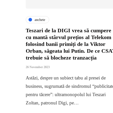
anchete
Teszari de la DIGI vrea să cumpere
cu mantă stârvul prețios al Telekom
folosind banii primiți de la Viktor
Orban, săgeata lui Putin. De ce CS
trebuie să blocheze tranzacția
26 November 2023
Astăzi, despre un subiect tabu al presei de
business, sugrumată de sindromul “publicitat
pentru tăcere”: ultramonopolul lui Teszari
Zoltan, patronul Digi, pe…