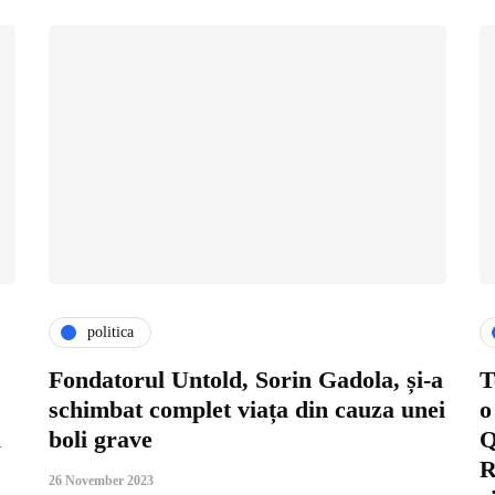
politica
Fondatorul Untold, Sorin Gadola, și-a
T
schimbat complet viața din cauza unei
o
l
boli grave
Q
R
26 November 2023