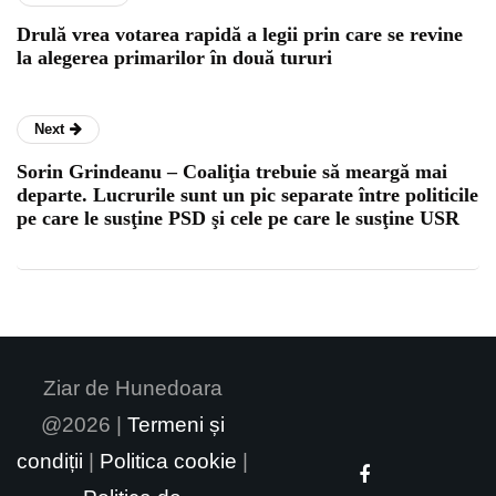
Drulă vrea votarea rapidă a legii prin care se revine
la alegerea primarilor în două tururi
Next
Sorin Grindeanu – Coaliţia trebuie să meargă mai
departe. Lucrurile sunt un pic separate între politicile
pe care le susţine PSD şi cele pe care le susţine USR
Ziar de Hunedoara
@2026 |
Termeni și
condiții
|
Politica cookie
|