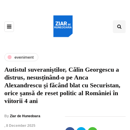
eveniment
Autistul suveraniştilor, Cǎlin Georgescu a
distrus, nesusținând-o pe Anca
Alexandrescu şi fǎcând blat cu Securistan,
orice şansǎ de reset politic al României în
viitorii 4 ani
By
Ziar de Hunedoara
,
8 December 2025