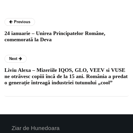
Previous
24 ianuarie – Unirea Principatelor Române,
comemorată la Deva
Next
Liviu Alexa – Mizeriile IQOS, GLO, VEEV si VUSE
ne otrǎvesc copiii încǎ de la 15 ani. România a predat
o generație întreagǎ industriei tutunului „cool”
Ziar de Hunedoara