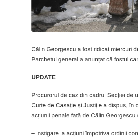
Călin Georgescu a fost ridicat miercuri de 
Parchetul general a anunțat că fostul can
UPDATE
Procurorul de caz din cadrul Secției de 
Curte de Casație și Justiție a dispus, în 
acțiunii penale față de Călin Georgescu s
– instigare la acțiuni împotriva ordinii con