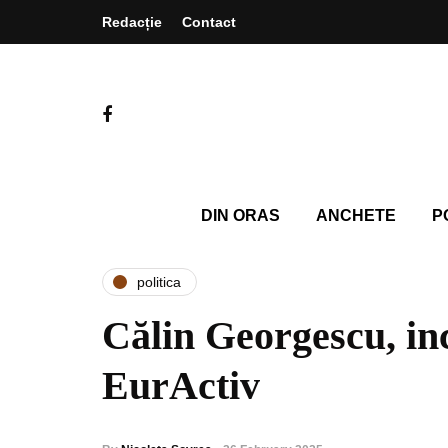
Redacție
Contact
DIN ORAS
ANCHETE
P
politica
Călin Georgescu, inc
EurActiv