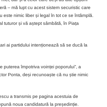
eră – mă lupt cu acest sistem securistic care
este nimic liber și legal în tot ce se întâmplă.
l tuturor și vă aștept sâmbătă, în Piața
i ai partidului intenționează să se ducă la
ze puterea împotriva voinței poporului”, a
tor Ponta, deși recunoaște că nu știe nimic
escu a transmis pe pagina acestuia de
epună noua candidatură la președinție.