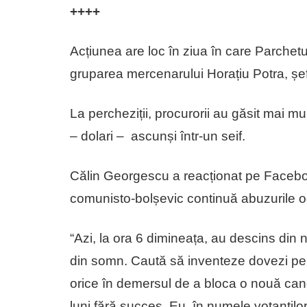
++++
Acțiunea are loc în ziua în care Parchetu
gruparea mercenarului Horațiu Potra, șef
La percheziții, procurorii au găsit mai m
– dolari – ascunși într-un seif.
Călin Georgescu a reacționat pe Facebook 
comunisto-bolșevic continuă abuzurile o
“Azi, la ora 6 dimineața, au descins din no
din somn. Caută să inventeze dovezi pentru
orice în demersul de a bloca o nouă cand
luni fără succes. Eu, în numele votanților