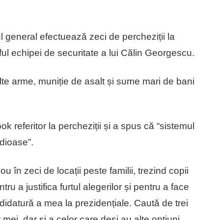
l general efectuează zeci de percheziții la
ul echipei de securitate a lui Călin Georgescu.
ulte arme, muniție de asalt și sume mari de bani
referitor la percheziții și a spus că “sistemul
dioase”.
u în zeci de locații peste familii, trezind copii
 a justifica furtul alegerilor și pentru a face
idatură a mea la prezidențiale. Caută de trei
 mei, dar și a celor care deși au alte opțiuni