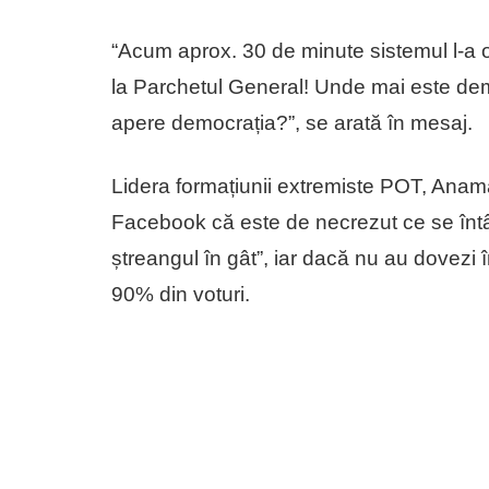
“Acum aprox. 30 de minute sistemul l-a opri
la Parchetul General! Unde mai este demo
apere democrația?”, se arată în mesaj.
Lidera formațiunii extremiste POT, Anamar
Facebook că este de necrezut ce se întâm
ștreangul în gât”, iar dacă nu au dovezi î
90% din voturi.