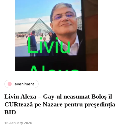
eveniment
Liviu Alexa – Gay-ul neasumat Boloş îl
CURteazǎ pe Nazare pentru preşedinția
BID
16 January 2026