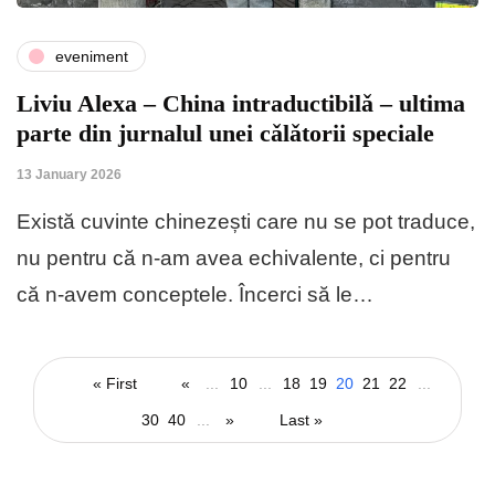
eveniment
Liviu Alexa – China intraductibilǎ – ultima
parte din jurnalul unei cǎlǎtorii speciale
13 January 2026
Există cuvinte chinezești care nu se pot traduce,
nu pentru că n-am avea echivalente, ci pentru
că n-avem conceptele. Încerci să le…
« First
«
...
10
...
18
19
20
21
22
...
30
40
...
»
Last »