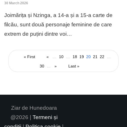
30 March 2026
Joimărița și Nzinga, a 14-a și a 15-a carte de
filcău, sunt două personaje feminine de care
extrem de puțini dintre voi…
« First
«
...
10
...
18
19
20
21
22
...
30
...
»
Last »
Ziar de Hunedoara
@2026 |
Termeni și
condiții
|
Politica cookie
|