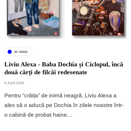
in vizor
Liviu Alexa - Baba Dochia și Ciclopul, încă
două cărți de filcǎi redesenate
6 April 2026
Pentru “crăița” de inimă neagră, Liviu Alexa a
ales să o aducă pe Dochia în zilele noastre într-
o cabină de probat haine…