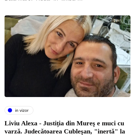
in vizor
Liviu Alexa - Justiția din Mureş e muci cu
varzǎ. Judecǎtoarea Cubleşan, "inertǎ" la