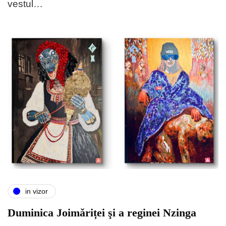
vestul…
in vizor
Duminica Joimǎriței şi a reginei Nzinga