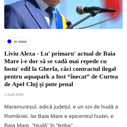
in vizor
Liviu Alexa - Lu' primaru' actual de Baia
Mare i-e dor sǎ se vadǎ mai repede cu
fostu' edil la Gherla, căci contractul ilegal
pentru aquapark a fost “înecat” de Curtea
de Apel Cluj şi pute penal
1 April 2026
Maramureșul, adică județul, e un soi de hudă a
României. Iar Baia Mare e epicentrul hudei, e
Baia Mare. “Hudă” în “limba”…