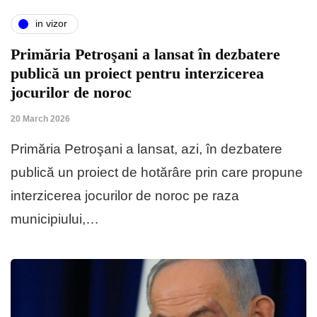
in vizor
Primăria Petroşani a lansat în dezbatere
publică un proiect pentru interzicerea
jocurilor de noroc­
20 March 2026
Primăria Petroşani a lansat, azi, în dezbatere
publică un proiect de ho­tă­râre prin care propune
interzicerea jo­curilor de noroc pe raza
municipiului,…