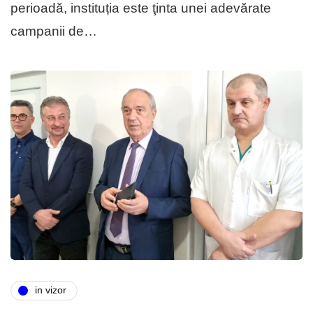
pe­ri­oadă, instituția este ţinta unei ade­vărate
campanii de…
in vizor