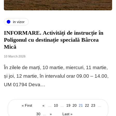
in vizor
INFORMARE. Activități de instrucție în
Poligonul cu destinație specială Bârcea
Mică
10 March 2026
În zilele de marți, 10 martie, miercuri, 11 martie,
și joi, 12 martie, în intervalul orar 09.00 – 14.00,
UM 01794 Deva…
« First
«
...
10
...
19
20
21
22
23
...
30
...
»
Last »