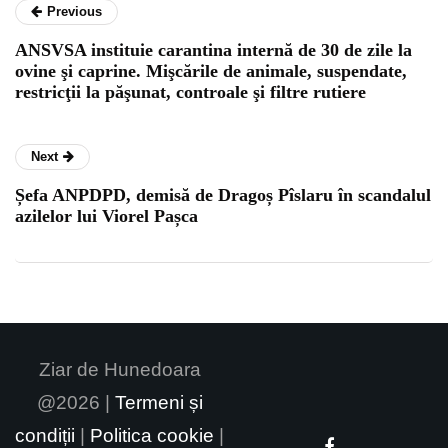
Previous
ANSVSA instituie carantina internă de 30 de zile la
ovine şi caprine. Mişcările de animale, suspendate,
restricţii la păşunat, controale şi filtre rutiere
Next
Șefa ANPDPD, demisă de Dragoș Pîslaru în scandalul
azilelor lui Viorel Pașca
Ziar de Hunedoara
@2026 |
Termeni și
condiții
|
Politica cookie
|