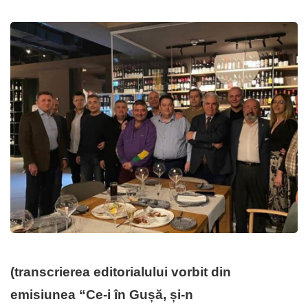
(transcrierea editorialului vorbit din
emisiunea “Ce-i în Gușă, și-n