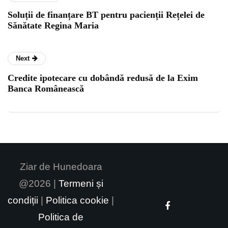
Soluții de finanțare BT pentru pacienții Rețelei de
Sănătate Regina Maria
Next
Credite ipotecare cu dobândă redusă de la Exim
Banca Românească
Ziar de Hunedoara
@2026 |
Termeni și
condiții
|
Politica cookie
|
Politica de