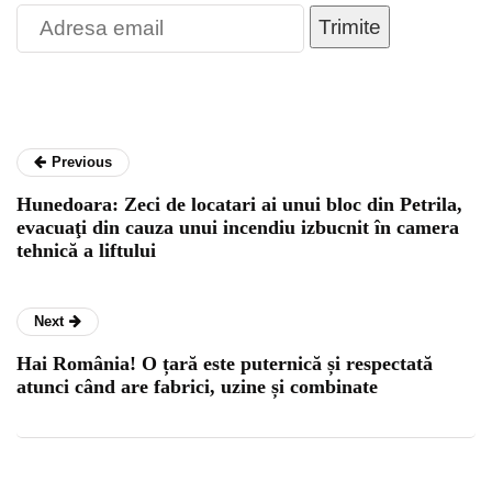
Trimite
Previous
Hunedoara: Zeci de locatari ai unui bloc din Petrila,
evacuaţi din cauza unui incendiu izbucnit în camera
tehnică a liftului
Next
Hai România! O țară este puternică și respectată
atunci când are fabrici, uzine și combinate