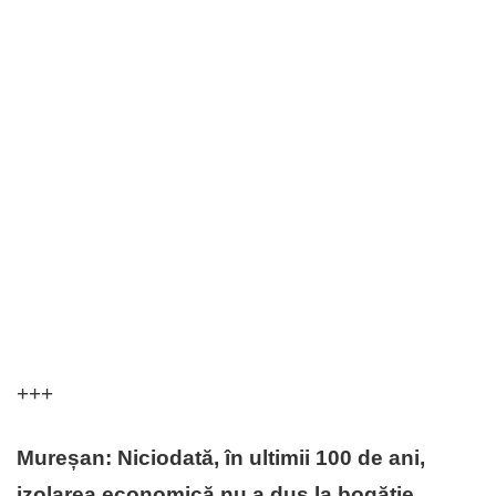
+++
Mureșan: Niciodată, în ultimii 100 de ani,
izolarea economică nu a dus la bogăție.