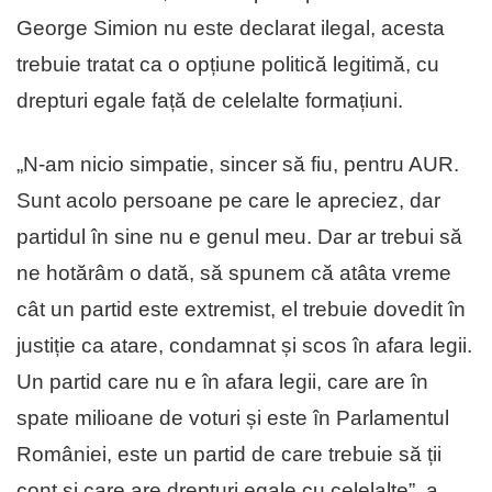
George Simion nu este declarat ilegal, acesta
trebuie tratat ca o opțiune politică legitimă, cu
drepturi egale față de celelalte formațiuni.
„N-am nicio simpatie, sincer să fiu, pentru AUR.
Sunt acolo persoane pe care le apreciez, dar
partidul în sine nu e genul meu. Dar ar trebui să
ne hotărâm o dată, să spunem că atâta vreme
cât un partid este extremist, el trebuie dovedit în
justiție ca atare, condamnat și scos în afara legii.
Un partid care nu e în afara legii, care are în
spate milioane de voturi și este în Parlamentul
României, este un partid de care trebuie să ții
cont și care are drepturi egale cu celelalte”, a