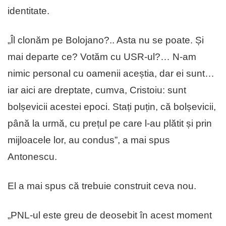
identitate.
„Îl clonăm pe Bolojano?.. Asta nu se poate. Și
mai departe ce? Votăm cu USR-ul?… N-am
nimic personal cu oamenii aceștia, dar ei sunt…
iar aici are dreptate, cumva, Cristoiu: sunt
bolșevicii acestei epoci. Stați puțin, că bolșevicii,
până la urmă, cu prețul pe care l-au plătit și prin
mijloacele lor, au condus”, a mai spus
Antonescu.
El a mai spus că trebuie construit ceva nou.
„PNL-ul este greu de deosebit în acest moment