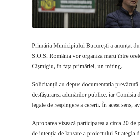
Primăria Municipiului București a anunțat du
S.O.S. România vor organiza marți între orele
Cișmigiu, în fața primăriei, un miting.
Solicitanții au depus documentația prevăzută
desfășurarea adunărilor publice, iar Comisia d
legale de respingere a cererii. În acest sens, a
Aprobarea vizează participarea a circa 20 de p
de intenția de lansare a proiectului Strategia