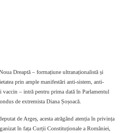
oua Dreaptă – formațiune ultranaționalistă și
ietatea prin ample manifestări anti-sistem, anti-
i vaccin – intră pentru prima dată în Parlamentul
condus de extremista Diana Șoșoacă.
eputat de Argeș, acesta atrăgând atenția în privința
rganizat în fața Curții Constituționale a României,