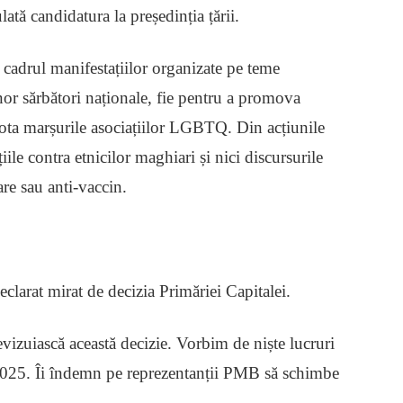
ată candidatura la președinția țării.
 cadrul manifestațiilor organizate pe teme
 unor sărbători naționale, fie pentru a promova
ota marșurile asociațiilor LGBTQ. Din acțiunile
ile contra etnicilor maghiari și nici discursurile
are sau anti-vaccin.
clarat mirat de decizia Primăriei Capitalei.
evizuiască această decizie. Vorbim de niște lucruri
 2025. Îi îndemn pe reprezentanții PMB să schimbe