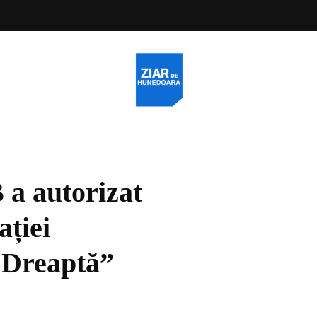
 a autorizat
ației
 Dreaptă”