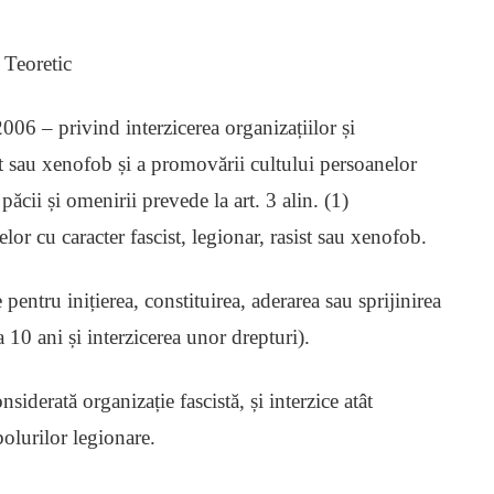
 Teoretic
6 – privind interzicerea organizațiilor și
ist sau xenofob și a promovării cultului persoanelor
păcii și omenirii prevede la art. 3 alin. (1)
elor cu caracter fascist, legionar, rasist sau xenofob.
pentru inițierea, constituirea, aderarea sau sprijinirea
a 10 ani și interzicerea unor drepturi).
iderată organizație fascistă, și interzice atât
bolurilor legionare.