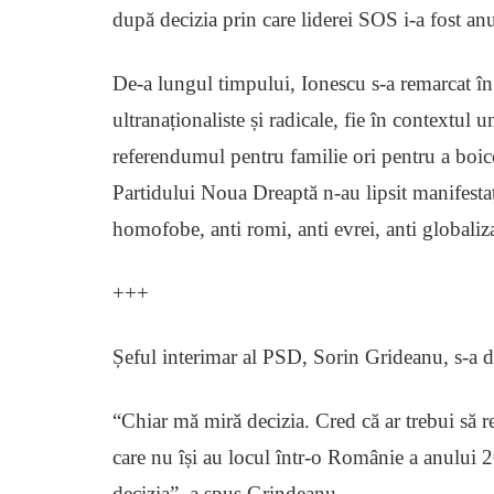
după decizia prin care liderei SOS i-a fost anul
De-a lungul timpului, Ionescu s-a remarcat în
ultranaționaliste și radicale, fie în contextul
referendumul pentru familie ori pentru a boic
Partidului Noua Dreaptă n-au lipsit manifestați
homofobe, anti romi, anti evrei, anti globaliz
+++
Șeful interimar al PSD, Sorin Grideanu, s-a de
“Chiar mă miră decizia. Cred că ar trebui să r
care nu își au locul într-o Românie a anului
decizia”, a spus Grindeanu.