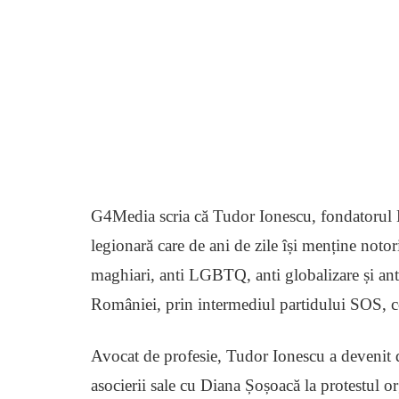
G4Media scria că Tudor Ionescu, fondatorul N
legionară care de ani de zile își menține notor
maghiari, anti LGBTQ, anti globalizare și ant
României, prin intermediul partidului SOS, 
Avocat de profesie, Tudor Ionescu a devenit d
asocierii sale cu Diana Șoșoacă la protestul o