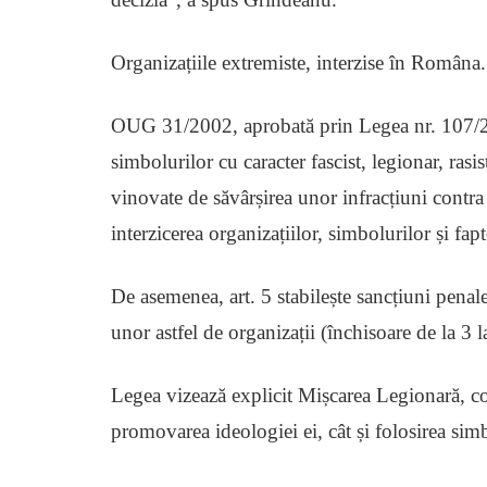
Organizațiile extremiste, interzise în Româna.
OUG 31/2002, aprobată prin Legea nr. 107/200
simbolurilor cu caracter fascist, legionar, ras
vinovate de săvârșirea unor infracțiuni contra 
interzicerea organizațiilor, simbolurilor și fapt
De asemenea, art. 5 stabilește sancțiuni penale 
unor astfel de organizații (închisoare de la 3 l
Legea vizează explicit Mișcarea Legionară, cons
promovarea ideologiei ei, cât și folosirea sim