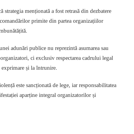
 strategia menționată a fost retrasă din dezbatere
ecomandărilor primite din partea organizațiilor
mbunătățită.
unei adunări publice nu reprezintă asumarea sau
organizatori, ci exclusiv respectarea cadrului legal
 exprimare și la întrunire.
olență este sancționată de lege, iar responsabilitatea
festației aparține integral organizatorilor și