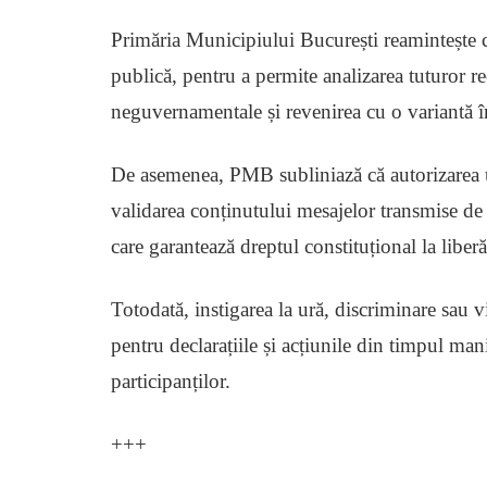
Primăria Municipiului București reamintește că
publică, pentru a permite analizarea tuturor r
neguvernamentale și revenirea cu o variantă î
De asemenea, PMB subliniază că autorizarea 
validarea conținutului mesajelor transmise de 
care garantează dreptul constituțional la liberă
Totodată, instigarea la ură, discriminare sau vi
pentru declarațiile și acțiunile din timpul mani
participanților.
+++