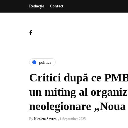
Redacție
Contact
politica
Critici după ce PMB
un miting al organiz
neolegionare „Noua
By
Nicoleta Sovrea
,
1 September 2025