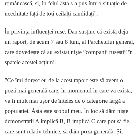
românească, și, în felul ăsta s-a pus într-o situație de
neechitate față de toți ceilalți candidați”.
În privința influenței ruse, Dan susține că există deja
un raport, de acum 7 sau 8 luni, al Parchetului general,
care dovedește că au existat niște ”companii rusești” în
spatele acestei acțiuni.
”Ce îmi doresc eu de la acest raport este să avem o
poză mai generală care, în momentul în care va exista,
va fi mult mai ușor de înțeles de o categorie largă a
populației. Ăsta este scopul meu. În loc să dăm niște
demonstrații A implică B, B implică C care pot să fie,
care sunt relativ tehnice, să dăm poza generală. Și,