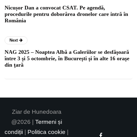
Nicușor Dan a convocat CSAT. Pe agendă,
procedurile pentru doborârea dronelor care intră în
România
Next
NAG 2025 – Noaptea Albă a Galeriilor se desfăşoară
între 3 şi 5 octombrie, în Bucureşti şi în alte 16 oraşe
din ţară
Ziar de Hunedoara
@2026 |
Termeni și
condiții
|
Politica cookie
|