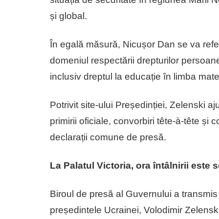
și global.
În egală măsură, Nicușor Dan se va referi
domeniul respectării drepturilor persoane
inclusiv dreptul la educație în limba mat
Potrivit site-ului Președinției, Zelenski
primirii oficiale, convorbiri tête-à-tête și 
declarații comune de presă.
La Palatul Victoria, ora întâlnirii este 
Biroul de presă al Guvernului a transmis 
președintele Ucrainei, Volodimir Zelenski 