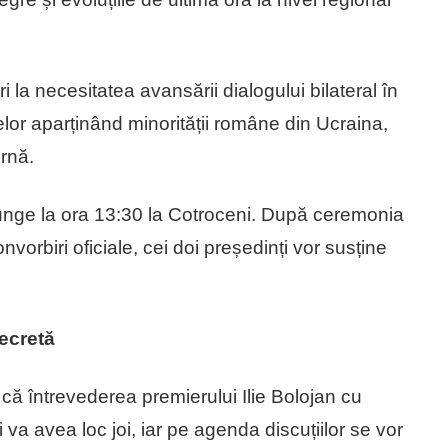
 la necesitatea avansării dialogului bilateral în
lor aparținând minorității române din Ucraina,
ernă.
 ajunge la ora 13:30 la Cotroceni. După ceremonia
convorbiri oficiale, cei doi președinți vor susține
secretă
că întrevederea premierului Ilie Bolojan cu
va avea loc joi, iar pe agenda discuțiilor se vor