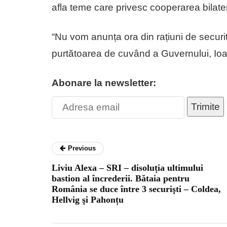
afla teme care privesc cooperarea bilate
“Nu vom anunța ora din rațiuni de securit
purtătoarea de cuvând a Guvernului, Io
Abonare la newsletter:
Trimite
Previous
Liviu Alexa – SRI – disoluția ultimului
bastion al încrederii. Bǎtaia pentru
România se duce între 3 securişti – Coldea,
Hellvig şi Pahonțu