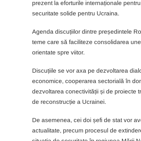
prezent la eforturile internaționale pentru
securitate solide pentru Ucraina.
Agenda discuțiilor dintre președintele R
teme care să faciliteze consolidarea unei 
orientate spre viitor.
Discuțiile se vor axa pe dezvoltarea dialo
economice, cooperarea sectorială în dome
dezvoltarea conectivității și de proiecte 
de reconstrucție a Ucrainei.
De asemenea, cei doi șefi de stat vor av
actualitate, precum procesul de extindere
situația de securitate în regiunea Mării Ne