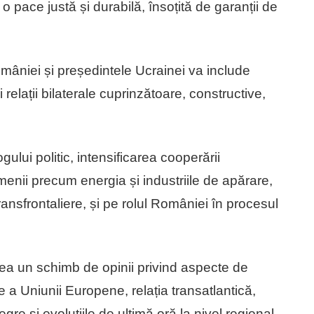
 o pace justă și durabilă, însoțită de garanții de
omâniei și președintele Ucrainei va include
relații bilaterale cuprinzătoare, constructive,
gului politic, intensificarea cooperării
nii precum energia și industriile de apărare,
transfrontaliere, și pe rolul României în procesul
ea un schimb de opinii privind aspecte de
 a Uniunii Europene, relația transatlantică,
gre și evoluțiile de ultimă oră la nivel regional