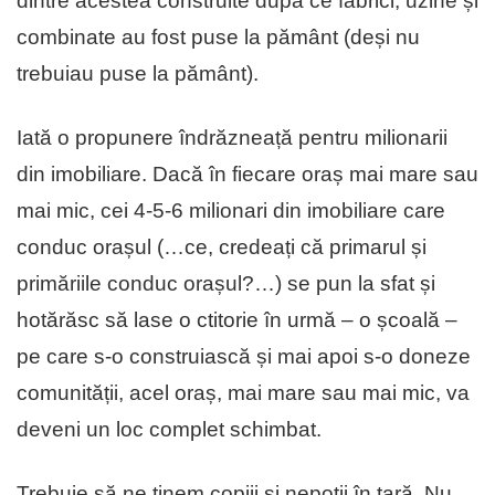
dintre acestea construite după ce fabrici, uzine și
combinate au fost puse la pământ (deși nu
trebuiau puse la pământ).
Iată o propunere îndrăzneață pentru milionarii
din imobiliare. Dacă în fiecare oraș mai mare sau
mai mic, cei 4-5-6 milionari din imobiliare care
conduc orașul (…ce, credeați că primarul și
primăriile conduc orașul?…) se pun la sfat și
hotărăsc să lase o ctitorie în urmă – o școală –
pe care s-o construiască și mai apoi s-o doneze
comunității, acel oraș, mai mare sau mai mic, va
deveni un loc complet schimbat.
Trebuie să ne ținem copiii și nepoții în țară. Nu