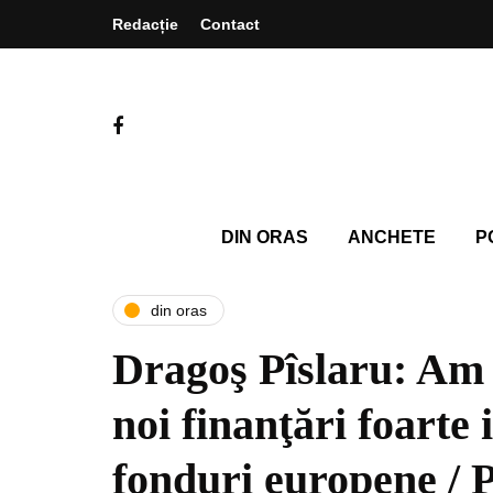
Redacție
Contact
DIN ORAS
ANCHETE
P
din oras
Dragoş Pîslaru: Am 
noi finanţări foarte
fonduri europene / P