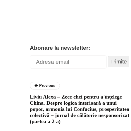
Abonare la newsletter:
Trimite
Previous
Liviu Alexa – Zece chei pentru a înțelege
China. Despre logica interioarǎ a unui
popor, armonia lui Confucius, prosperitatea
colectivǎ – jurnal de cǎlǎtorie nesponsorizat
(partea a 2-a)