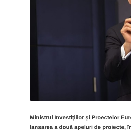
Ministrul Investiţiilor şi Proectelor E
lansarea a două apeluri de proiecte, î