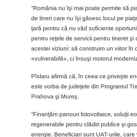
”România nu îşi mai poate permite să pi
de tineri care nu îşi găsesc locul pe piaţ
ţară pentru că nu văd suficiente oportuni
pentru reţele de servicii pentru tineret ş
acestei viziuni: să construim un viitor în 
«vulnerabilă», ci însuşi motorul moderniz
Pîslaru afirmă că, în ceea ce priveşte en
este vorba de judeţele din Programul Tran
Prahova şi Mureş.
”Finanţăm panouri fotovoltaice, soluţii e
regenerabile pentru clădiri publice şi go
energie. Beneficiari sunt UAT-urile, car