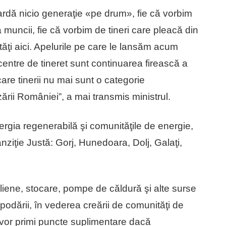
ardă nicio generaţie «pe drum», fie că vorbim
a muncii, fie că vorbim de tineri care pleacă din
tăţi aici. Apelurile pe care le lansăm acum
i centre de tineret sunt continuarea firească a
care tinerii nu mai sunt o categorie
ării României”, a mai transmis ministrul.
ergia regenerabilă şi comunităţile de energie,
ziţie Justă: Gorj, Hunedoara, Dolj, Galaţi,
oliene, stocare, pompe de căldură şi alte surse
spodării, în vederea creării de comunităţi de
e vor primi puncte suplimentare dacă