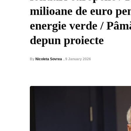
milioane de euro pen
energie verde / Pâm
depun proiecte
By
Nicoleta Sovrea
,
9 January 2026