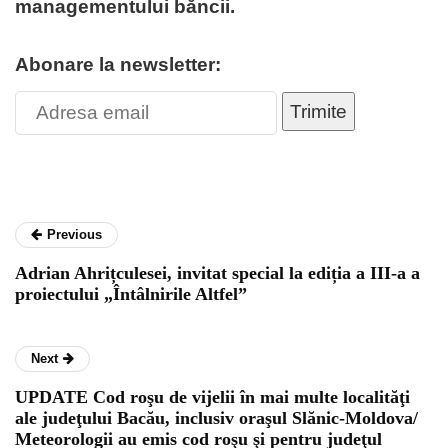
managementului băncii.
Abonare la newsletter:
Trimite
Previous
Adrian Ahrițculesei, invitat special la ediția a III-a a
proiectului „Întâlnirile Altfel”
Next
UPDATE Cod roşu de vijelii în mai multe localităţi
ale judeţului Bacău, inclusiv oraşul Slănic-Moldova/
Meteorologii au emis cod roşu şi pentru judeţul