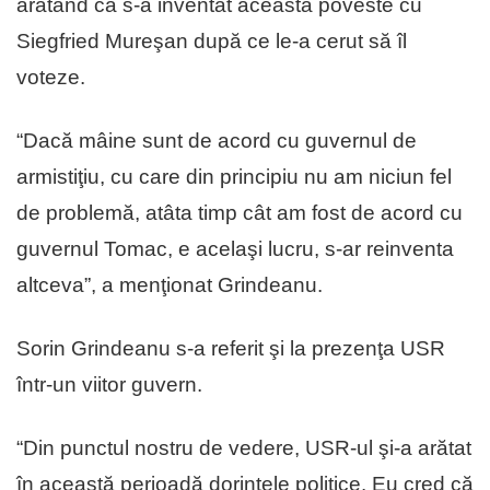
arătând că s-a inventat această poveste cu
Siegfried Mureşan după ce le-a cerut să îl
voteze.
“Dacă mâine sunt de acord cu guvernul de
armistiţiu, cu care din principiu nu am niciun fel
de problemă, atâta timp cât am fost de acord cu
guvernul Tomac, e acelaşi lucru, s-ar reinventa
altceva”, a menţionat Grindeanu.
Sorin Grindeanu s-a referit şi la prezenţa USR
într-un viitor guvern.
“Din punctul nostru de vedere, USR-ul şi-a arătat
în această perioadă dorinţele politice. Eu cred că