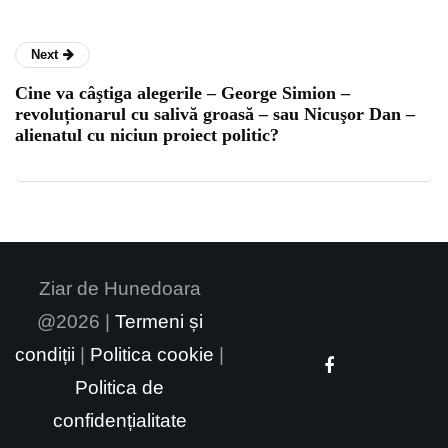
Next
Cine va câştiga alegerile – George Simion –
revoluționarul cu salivă groasă – sau Nicuşor Dan –
alienatul cu niciun proiect politic?
Ziar de Hunedoara
@2026 |
Termeni și
condiții
|
Politica cookie
|
Politica de
confidențialitate