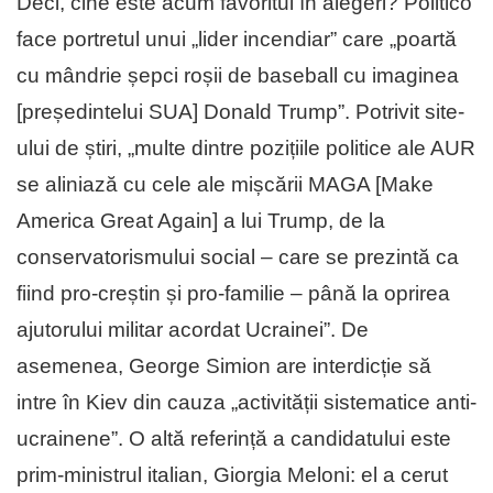
Deci, cine este acum favoritul în alegeri? Politico
face portretul unui „lider incendiar” care „poartă
cu mândrie șepci roșii de baseball cu imaginea
[președintelui SUA] Donald Trump”. Potrivit site-
ului de știri, „multe dintre pozițiile politice ale AUR
se aliniază cu cele ale mișcării MAGA [Make
America Great Again] a lui Trump, de la
conservatorismului social – care se prezintă ca
fiind pro-creștin și pro-familie – până la oprirea
ajutorului militar acordat Ucrainei”. De
asemenea, George Simion are interdicție să
intre în Kiev din cauza „activității sistematice anti-
ucrainene”. O altă referință a candidatului este
prim-ministrul italian, Giorgia Meloni: el a cerut