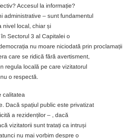
ectiv? Accesul la informație?
uni administrative – sunt fundamentul
a nivel local, chiar și
 în Sectorul 3 al Capitalei o
democrația nu moare niciodată prin proclamații
era care se ridică fără avertisment,
n regula locală pe care vizitatorul
ă nu o respectă.
 calitatea
. Dacă spațiul public este privatizat
cită a rezidenților – , dacă
ă vizitatorii sunt tratați ca intruși
r, atunci nu mai vorbim despre o