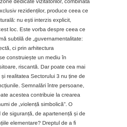
zone dedicate vizitatorilor, combinată
xclusiv rezidenților, produce ceea ce
rală: nu ești interzis explicit,
 acest loc. Este vorba despre ceea ce
rmă subtilă de „guvernamentalitate:
ectă, ci prin arhitectura
ți se construiește un mediu în
itoare, riscantă. Dar poate cea mai
și realitatea Sectorului 3 nu ține de
ncțiunile. Semnalări între persoane,
 toate acestea contribuie la crearea
numi de „violență simbolică”. O
l de siguranță, de apartenență și de
țiile elementare? Dreptul de a fi