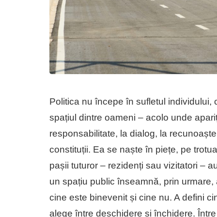
Politica nu începe în sufletul individului, c
spațiul dintre oameni – acolo unde apariți
responsabilitate, la dialog, la recunoaș
constituții. Ea se naște în piețe, pe trotu
pașii tuturor – rezidenți sau vizitatori – 
un spațiu public înseamnă, prin urmare, a
cine este binevenit și cine nu. A defini c
alege între deschidere și închidere. Între 