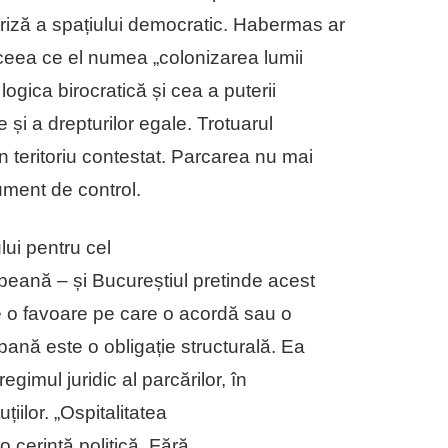
riză a spațiului democratic. Habermas ar
ceea ce el numea „colonizarea lumii
logica birocratică și cea a puterii
 și a drepturilor egale. Trotuarul
n teritoriu contestat. Parcarea nu mai
ument de control.
ui pentru cel
peană – și Bucureștiul pretinde acest
pe o favoare pe care o acordă sau o
bană este o obligație structurală. Ea
regimul juridic al parcărilor, în
țiilor. „Ospitalitatea
o cerință politică. Fără