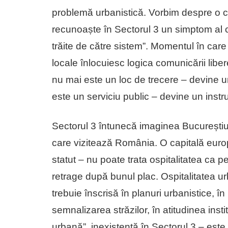
problemă urbanistică. Vorbim despre o c
recunoaște în Sectorul 3 un simptom al 
trăite de către sistem”. Momentul în care 
locale înlocuiesc logica comunicării libere
nu mai este un loc de trecere – devine u
este un serviciu public – devine un instr
Sectorul 3 întunecă imaginea Bucureștiul
care vizitează România. O capitală euro
statut – nu poate trata ospitalitatea ca 
retrage după bunul plac. Ospitalitatea ur
trebuie înscrisă în planuri urbanistice, în 
semnalizarea străzilor, în atitudinea institu
urbană”, inexistentă în Sectorul 3 – este 