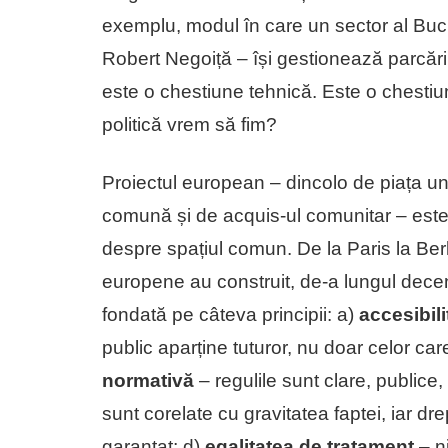
exemplu, modul în care un sector al Bucu
Robert Negoiță – își gestionează parcăril
este o chestiune tehnică. Este o chestiu
politică vrem să fim?
Proiectul european – dincolo de piața 
comună și de acquis-ul comunitar – este, 
despre spațiul comun. De la Paris la Berl
europene au construit, de-a lungul deceni
fondată pe câteva principii: a)
accesibil
public aparține tuturor, nu doar celor ca
normativă
– regulile sunt clare, publice,
sunt corelate cu gravitatea faptei, iar dr
garantat; d)
egalitatea de tratament
– n