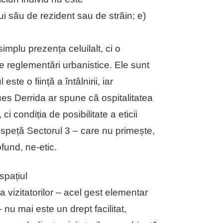
ui său de rezident sau de străin; e)
implu prezența celuilalt, ci o
le reglementări urbanistice. Ele sunt
te o ființă a întâlnirii, iar
ues Derrida ar spune că ospitalitatea
i condiția de posibilitate a eticii
 speță Sectorul 3 – care nu primește,
ofund, ne-etic.
spațiul
 vizitatorilor – acel gest elementar
 nu mai este un drept facilitat,