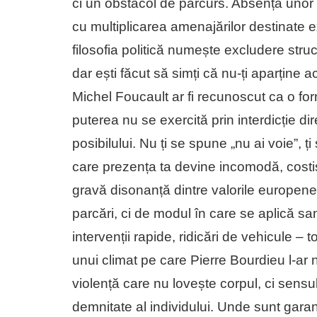
ci un obstacol de parcurs. Absența unor 
cu multiplicarea amenajărilor destinate e
filosofia politică numește excludere structu
dar ești făcut să simți că nu-ți aparține
Michel Foucault ar fi recunoscut ca o fo
puterea nu se exercită prin interdicție dir
posibilului. Nu ți se spune „nu ai voie”, 
care prezența ta devine incomodă, costis
gravă disonanță dintre valorile europene 
parcări, ci de modul în care se aplică sa
intervenții rapide, ridicări de vehicule –
unui climat pe care Pierre Bourdieu l-ar 
violență care nu lovește corpul, ci sensu
demnitate al individului. Unde sunt garan