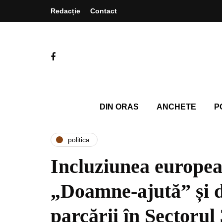
Redacție
Contact
DIN ORAS
ANCHETE
P
politica
Incluziunea europe
„Doamne-ajută” și d
parcării în Sectorul 