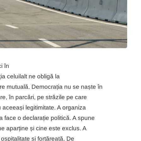
i în
a celuilalt ne obligă la
tere mutuală. Democrația nu se naște în
are, în parcări, pe străzile pe care
au aceeași legitimitate. A organiza
 face o declarație politică. A spune
ine aparține și cine este exclus. A
ospitalitate și fortăreață. De