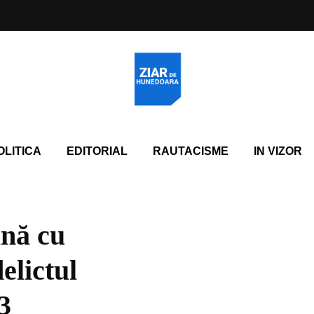
OLITICA
EDITORIAL
RAUTACISME
IN VIZOR
ană cu
elictul
3