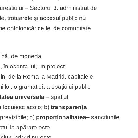
reștiului – Sectorul 3, administrat de
e, trotuarele și accesul public nu
ne ontologică: ce fel de comunitate
unică, de moneda
în esența lui, un proiect
in, de la Roma la Madrid, capitalele
ilor, o gramatică a spațiului public
itatea universală
– spațiul
re locuiesc acolo; b)
transparența
 previzibile; c)
proporționalitatea
– sancțiunile
eptul la apărare este
iciun individ nu este