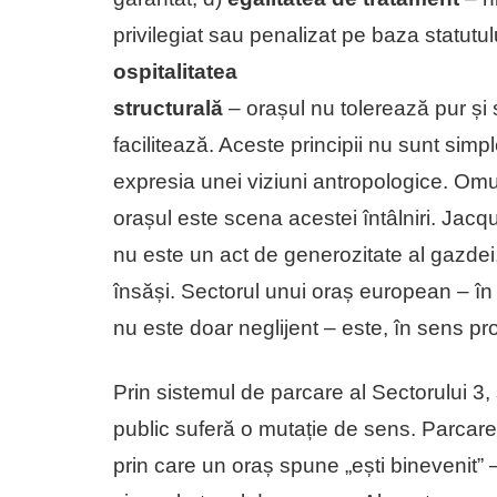
privilegiat sau penalizat pe baza statutul
ospitalitatea
structurală
– orașul nu tolerează pur și s
facilitează. Aceste principii nu sunt simp
expresia unei viziuni antropologice. Omul es
orașul este scena acestei întâlniri. Jacq
nu este un act de generozitate al gazdei, c
însăși. Sectorul unui oraș european – în
nu este doar neglijent – este, în sens pr
Prin sistemul de parcare al Sectorului 3, 
public suferă o mutație de sens. Parcarea
prin care un oraș spune „ești binevenit” –