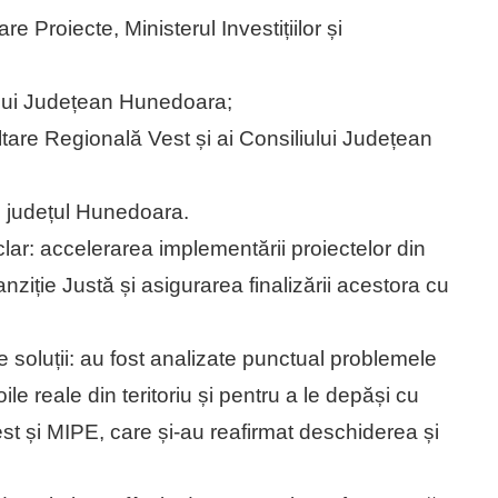
e Proiecte, Ministerul Investițiilor și
iului Județean Hunedoara;
ltare Regională Vest și ai Consiliului Județean
in județul Hunedoara.
lar: accelerarea implementării proiectelor din
nziție Justă și asigurarea finalizării acestora cu
re soluții: au fost analizate punctual problemele
ile reale din teritoriu și pentru a le depăși cu
est și MIPE, care și-au reafirmat deschiderea și