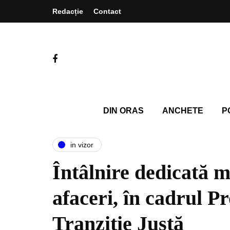
Redacție
Contact
DIN ORAS
ANCHETE
P
in vizor
Întâlnire dedicată m
afaceri, în cadrul 
Tranziție Justă