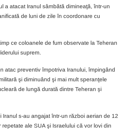
lul a atacat Iranul sâmbătă dimineaţă, într-un
planificată de luni de zile în coordonare cu
, în timp ce coloanele de fum observate la Teheran
liderului suprem.
un atac preventiv împotriva Iranului, împingând
 militară şi diminuând şi mai mult speranţele
ucleară de lungă durată dintre Teheran şi
i Iranul s-au angajat într-un război aerian de 12
 repetate ale SUA şi Israelului că vor lovi din