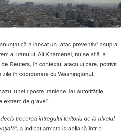
 a anunţat că a lansat un „atac preventiv” asupra
em al Iranului, Ali Khamenei, nu se află la
de Reuters, în contextul atacului care, potrivit
 de zile în coordonare cu Washingtonul.
zul unei riposte iraniene, iar autorităţile
te extrem de grave”.
 decis trecerea întregului teritoriu de la nivelul
nţială”
, a indicat armata israeliană într-o