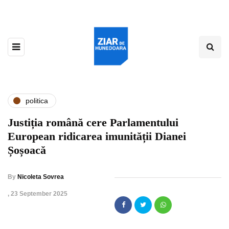
politica
Justiția română cere Parlamentului
European ridicarea imunității Dianei
Șoșoacă
By
Nicoleta Sovrea
,
23 September 2025