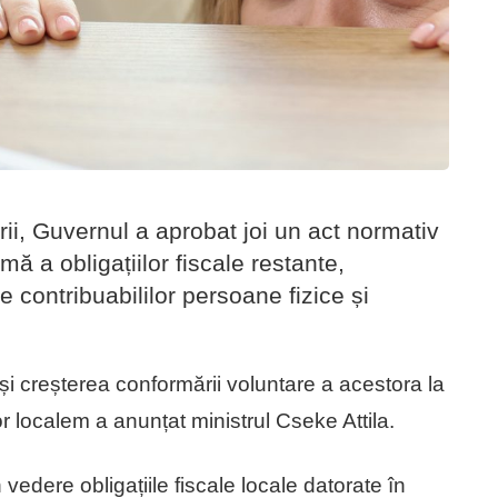
ii, Guvernul a aprobat joi un act normativ
mă a obligațiilor fiscale restante,
le contribuabililor persoane fizice și
i creșterea conformării voluntare a acestora la
lor localem a anunțat ministrul Cseke Attila.
 vedere obligațiile fiscale locale datorate în