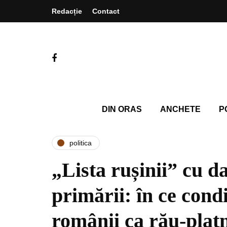
Redacție
Contact
DIN ORAS
ANCHETE
P
politica
„Lista rușinii” cu da
primării: în ce condi
românii ca rău-platn