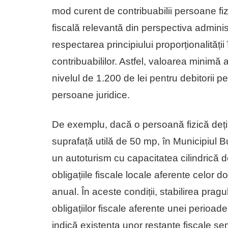
mod curent de contribuabilii persoane fizi
fiscală relevantă din perspectiva administ
respectarea principiului proporționalității
contribuabililor. Astfel, valoarea minimă a 
nivelul de 1.200 de lei pentru debitorii pe
persoane juridice.
De exemplu, dacă o persoană fizică deț
suprafață utilă de 50 mp, în Municipiul Bu
un autoturism cu capacitatea cilindrică
obligațiile fiscale locale aferente celor
anual. În aceste condiții, stabilirea prag
obligațiilor fiscale aferente unei perioa
indică existența unor restanțe fiscale sem