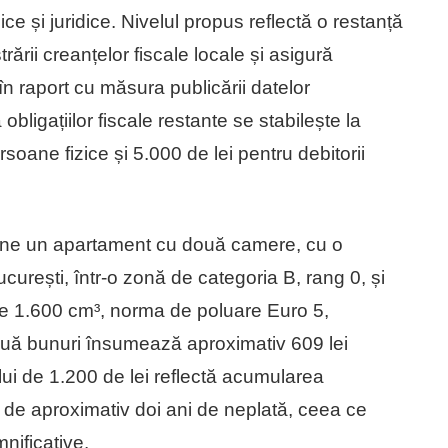
ce și juridice. Nivelul propus reflectă o restanță
rării creanțelor fiscale locale și asigură
 în raport cu măsura publicării datelor
obligațiilor fiscale restante se stabilește la
rsoane fizice și 5.000 de lei pentru debitorii
ine un apartament cu două camere, cu o
curești, într-o zonă de categoria B, rang 0, și
 de 1.600 cm³, norma de poluare Euro 5,
 două bunuri însumează aproximativ 609 lei
ului de 1.200 de lei reflectă acumularea
de de aproximativ doi ani de neplată, ceea ce
nificative.