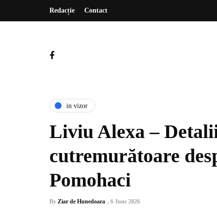
Redacție
Contact
in vizor
Liviu Alexa – Detalii
cutremurătoare desp
Pomohaci
By
Ziar de Hunedoara
,
6 June 2026