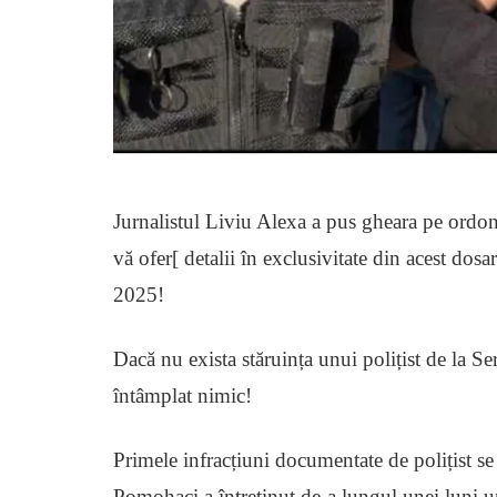
Jurnalistul Liviu Alexa a pus gheara pe ordon
vă ofer[ detalii în exclusivitate din acest dosa
2025!
Dacă nu exista stăruința unui polițist de la Se
întâmplat nimic!
Primele infracțiuni documentate de polițist s
Pomohaci a întreținut de-a lungul unei luni 