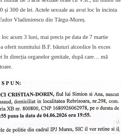
 și 300 de lei. Actele sexuale au avut loc în incinta
a Tudor Vladimirescu din Târgu-Mureș.
t loc acum 3 luni, mai precis pe data de 7 martie
 oferit numitului B.F. băuturi alcoolice în exces
ei în direcția organelor genitale, după care… mă
toare.