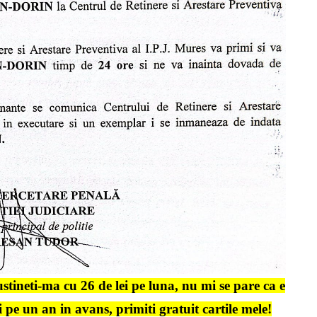
stineti-ma cu 26 de lei pe luna, nu mi se pare ca e
 pe un an in avans, primiti gratuit cartile mele!