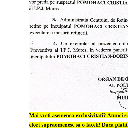
Mai vreti asemenea exclusivitati? Atunci su
efort supraomenesc sa o faceti! Daca platiti