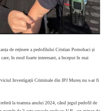
anța de reținere a pedofilului Cristian Pomohaci și
r care, în mod foarte interesant, a început în mai
rviciul Investigații Criminale din IPJ Mureș nu s-ar fi
e referă la toamna anului 2024, când jegul pedofil de
un număr de 3 acte sexuale orale cu V.R., un minor de