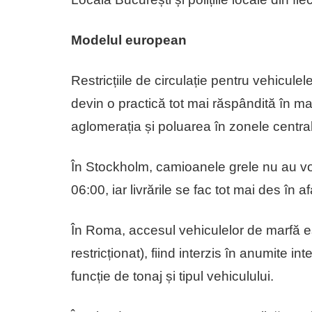
Modelul european
Restricțiile de circulație pentru vehicule
devin o practică tot mai răspândită în m
aglomerația și poluarea în zonele centra
În Stockholm, camioanele grele nu au voie
06:00, iar livrările se fac tot mai des în a
În Roma, accesul vehiculelor de marfă est
restricționat), fiind interzis în anumite 
funcție de tonaj și tipul vehiculului.