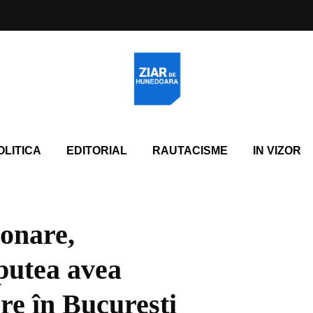
OLITICA
EDITORIAL
RAUTACISME
IN VIZOR
ionare,
 putea avea
ore în București