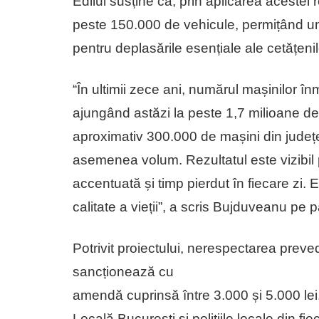
Edilul susține că, prin aplicarea acestei r
peste 150.000 de vehicule, permițând un f
pentru deplasările esențiale ale cetățenil
“În ultimii zece ani, numărul mașinilor î
ajungând astăzi la peste 1,7 milioane de
aproximativ 300.000 de mașini din județe
asemenea volum. Rezultatul este vizibil p
accentuată și timp pierdut în fiecare zi.
calitate a vieții”, a scris Bujduveanu pe
Potrivit proiectului, nerespectarea preved
sancționează cu
amendă cuprinsă între 3.000 și 5.000 lei.
Locală București și polițiile locale din fie