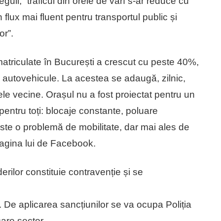
eguli, “traficul din orele de vârf s-ar reduce cu
lux mai fluent pentru transportul public și
or”.
nmatriculate în București a crescut cu peste 40%,
 autovehicule. La acestea se adaugă, zilnic,
le vecine. Orașul nu a fost proiectat pentru un
entru toți: blocaje constante, poluare
 Este o problemă de mobilitate, dar mai ales de
 pagina lui de Facebook.
erilor constituie contravenție și se
 De aplicarea sancțiunilor se va ocupa Poliția
care sector.