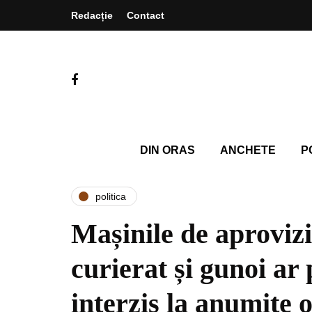
Redacție
Contact
DIN ORAS
ANCHETE
P
politica
Mașinile de aproviz
curierat și gunoi ar
interzis la anumite 