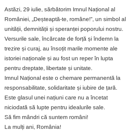
Astăzi, 29 iulie, sărbătorim Imnul Național al
României, „Deșteaptă-te, române!”, un simbol al
unității, demnității și speranței poporului nostru.
Versurile sale, încărcate de forță și îndemn la
trezire și curaj, au însoțit marile momente ale
istoriei naționale și au fost un reper în lupta
pentru dreptate, libertate și unitate.
Imnul Național este o chemare permanentă la
responsabilitate, solidaritate și iubire de țară.
Este glasul unei națiuni care nu a încetat
niciodată să lupte pentru idealurile sale.
Să fim mândri că suntem români!
La mulți ani, România!