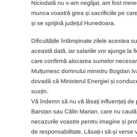
Niciodată nu v-am neglijat, am fost mereu 
munca voastră grea și sacrificiile pe care 
și se sprijină județul Hunedoara.
Dificultățile întâmpinate zilele acestea 
această dată, iar salariile vor ajunge la 
care confirmă alocarea sumelor necesare
Mulțumesc domnului ministru Bogdan Iva
dovadă că Ministerul Energiei și conduc
susțin.
Vă îndemn să nu vă lăsați influențați de p
Barstan sau Călin Marian, care nu caută 
necazurile voastre pentru imagine și profit 
de responsabilitate. Lăsați-i să-și verse v