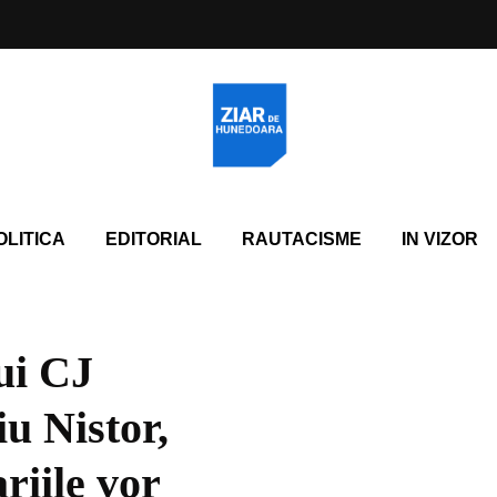
OLITICA
EDITORIAL
RAUTACISME
IN VIZOR
ui CJ
u Nistor,
riile vor