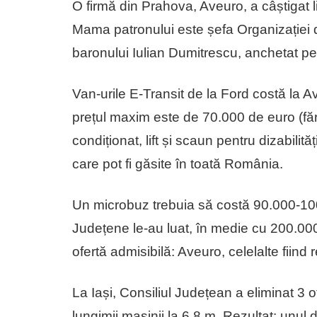
O firmă din Prahova, Aveuro, a câștigat lic
Mama patronului este șefa Organizației
baronului Iulian Dumitrescu, anchetat pe
Van-urile E-Transit de la Ford costă la A
prețul maxim este de 70.000 de euro (făr
condiționat, lift și scaun pentru dizabilit
care pot fi găsite în toată România.
Un microbuz trebuia să costă 90.000-100.
Județene le-au luat, în medie cu 200.000 
ofertă admisibilă: Aveuro, celelalte fiind 
La Iași, Consiliul Județean a eliminat 3 
lungimii mașinii la 6,8 m. Rezultat: unul 