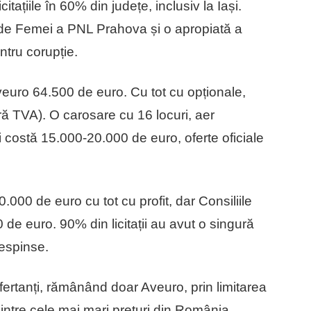
itațiile în 60% din județe, inclusiv la Iași.
 de Femei a PNL Prahova și o apropiată a
ntru corupție.
veuro 64.500 de euro. Cu tot cu opționale,
ă TVA). O carosare cu 16 locuri, aer
ăți costă 15.000-20.000 de euro, oferte oficiale
000 de euro cu tot cu profit, dar Consiliile
de euro. 90% din licitații au avut o singură
respinse.
ofertanți, rămânând doar Aveuro, prin limitarea
dintre cele mai mari prețuri din România.