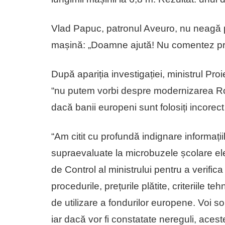
Vlad Papuc, patronul Aveuro, nu neagă p
mașină: „Doamne ajută! Nu comentez pre
După apariția investigației, ministrul Pr
“nu putem vorbi despre modernizarea Români
dacă banii europeni sunt folosiți incorect 
“Am citit cu profundă indignare informații
supraevaluate la microbuzele școlare ele
de Control al ministrului pentru a verifica
procedurile, prețurile plătite, criteriile t
de utilizare a fondurilor europene. Voi soli
iar dacă vor fi constatate nereguli, aceste