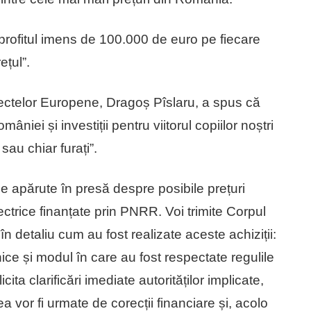
rofitul imens de 100.000 de euro pe fiecare
țul”.
oiectelor Europene, Dragoș Pîslaru, a spus că
ei și investiții pentru viitorul copiilor noștri
sau chiar furați”.
le apărute în presă despre posibile prețuri
ctrice finanțate prin PNRR. Voi trimite Corpul
 în detaliu cum au fost realizate aceste achiziții:
ehnice și modul în care au fost respectate regulile
cita clarificări imediate autorităților implicate,
a vor fi urmate de corecții financiare și, acolo