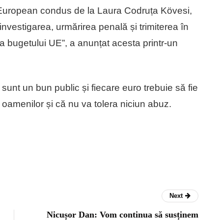
 European condus de la Laura Codruța Kövesi,
vestigarea, urmărirea penală și trimiterea în
iva bugetului UE”, a anunțat acesta printr-un
unt un bun public și fiecare euro trebuie să fie
ul oamenilor și că nu va tolera niciun abuz.
Next
Nicușor Dan: Vom continua să susținem