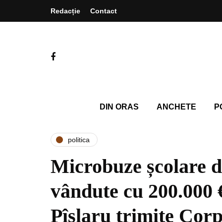
Redacție
Contact
DIN ORAS
ANCHETE
P
politica
Microbuze școlare d
vândute cu 200.000 
Pîslaru trimite Corp