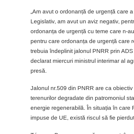
„Am avut o ordonanță de urgență care a 
Legislativ, am avut un aviz negativ, pent
ordonanța de urgență cu teme care n-au 
pentru care ordonanța de urgență care r
trebuia îndeplinit jalonul PNRR prin ADS n
declarat miercuri ministrul interimar al a
presă.
Jalonul nr.509 din PNRR are ca obiectiv c
terenurilor degradate din patromoniul st
energie regenerabilă. În situația în ca
impuse de UE, există riscul să fie pierd