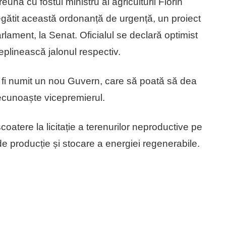
ă cu fostul ministru al agriculturii Florin
egătit această ordonanță de urgență, un proiect
ament, la Senat. Oficialul se declară optimist
eplinească jalonul respectiv.
fi numit un nou Guvern, care să poată să dea
ecunoaște vicepremierul.
oatere la licitație a terenurilor neproductive pe
de producție și stocare a energiei regenerabile.