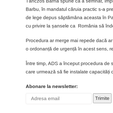
Tánczos Barna spune că a semnat, împreun
Barbu, în mandatul căruia practic s-a pr
de lege depus săptămâna aceasta în Parl
cu privire la șansele ca România să înd
Procedura ar merge mai repede dacă ar 
o ordonanță de urgență în acest sens, r
Între timp, ADS a început procedura de sc
care urmează să fie instalate capacități 
Abonare la newsletter:
Trimite