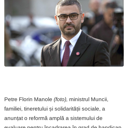
Petre Florin Manole
(foto),
minis­trul Muncii,
familiei, tineretului și so­lidarității sociale, a
anunțat o reformă amplă a sistemului de
evaluare pentru încadrarea în grad de han­di­cap,