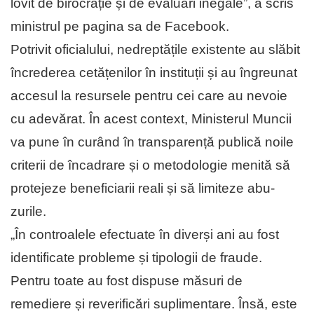
lo­vit de birocrație și de evaluări inegale”, a scris
mi­nis­trul pe pagina sa de Facebook.
Potrivit oficialului, nedrep­tă­țile exis­tente au slăbit
în­cre­derea cetățenilor în ins­tituții și au îngreunat
accesul la resursele pentru cei care au nevoie
cu adevărat. În acest context, Minis­terul Muncii
va pune în curând în trans­pa­rență publică noile
criterii de în­cadrare și o metodologie menită să
pro­tejeze beneficiarii reali și să li­miteze abu­
zurile.
„În controalele efectuate în diverși ani au fost
identificate probleme și ti­pologii de fraude.
Pentru toate au fost dispuse măsuri de
remediere și re­ve­rificări suplimentare. Însă, este