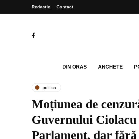
Redacție
Contact
DIN ORAS
ANCHETE
P
politica
Moțiunea de cenzur
Guvernului Ciolacu 2
Parlament, dar fără