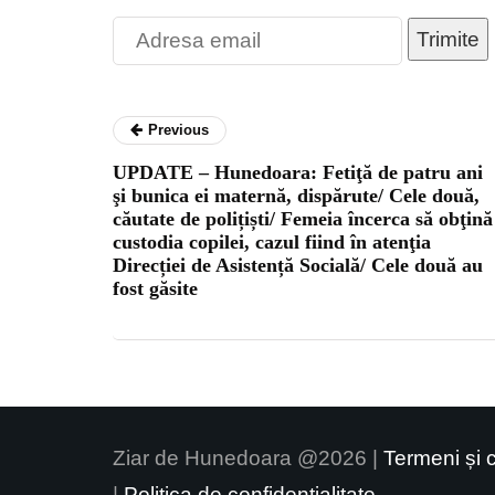
Trimite
Previous
UPDATE – Hunedoara: Fetiţă de patru ani
şi bunica ei maternă, dispărute/ Cele două,
căutate de polițiști/ Femeia încerca să obţină
custodia copilei, cazul fiind în atenţia
Direcției de Asistență Socială/ Cele două au
fost găsite
Ziar de Hunedoara @2026 |
Termeni și c
|
Politica de confidențialitate