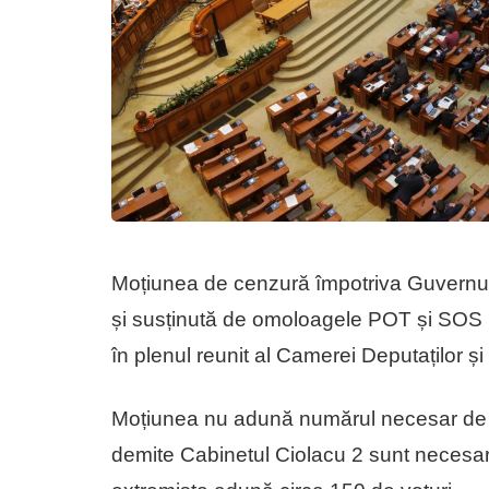
Moțiunea de cenzură împotriva Guvernului
și susținută de omoloagele POT și SOS int
în plenul reunit al Camerei Deputaților și
Moțiunea nu adună numărul necesar de v
demite Cabinetul Ciolacu 2 sunt necesare