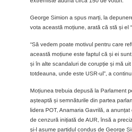
extremiste adună circa 150 de voturi.
George Simion a spus marți, la depunere
vota această moțiune, arată că stă și el “
“Să vedem poate motivul pentru care ref
această moțiune este faptul că și ei sunt 
și în alte scandaluri de corupție și mă 
totdeauna, unde este USR-ul”, a continu
Moțiunea trebuia depusă la Parlament p
așteaptă și semnăturile din partea parl
lidera POT, Anamaria Gavrilă, a anunțat
de cenzură inițiată de AUR, însă a preci
și-l asume partidul condus de George S