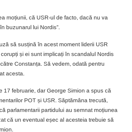
a moțiunii, că USR-ul de facto, dacă nu va
în buzunarul lui Nordis”.
uză să susțină în acest moment liderii USR
corupți și ei sunt implicați în scandalul Nordis
uit către Constanța. Să vedem, odată pentru
at acesta.
e 17 februarie, dar George Simion a spus că
amentarilor POT și USR. Săptămâna trecută,
 că parlamentarii partidului au semnat moțiunea
zat că un eventual eșec al acesteia trebuie să
imion.