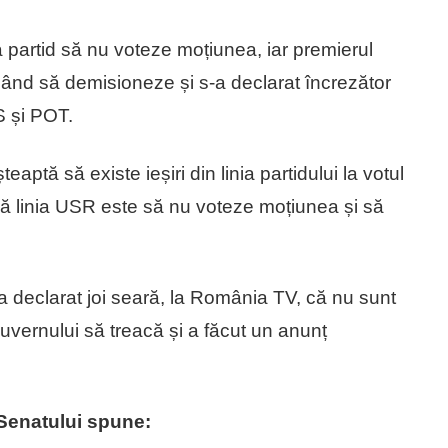
 partid să nu voteze moțiunea, iar premierul
gând să demisioneze și s-a declarat încrezător
S și POT.
aptă să existe ieșiri din linia partidului la votul
ă linia USR este să nu voteze moțiunea și să
a declarat joi seară, la România TV, că nu sunt
vernului să treacă și a făcut un anunț
Senatului spune: