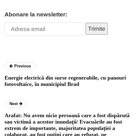
Abonare la newsletter:
Trimite
Previous
Energie electrică din surse regenerabile, cu panouri
fotovoltaice, în municipiul Brad
Next
Arafat: Nu avem nicio persoană care a fost dispărută
sau victimă a acestor inundaţii/ Evacuările au fost
extrem de importante, majoritatea populaţiei a
colaborat, au fost puţini care au refuzat, pe