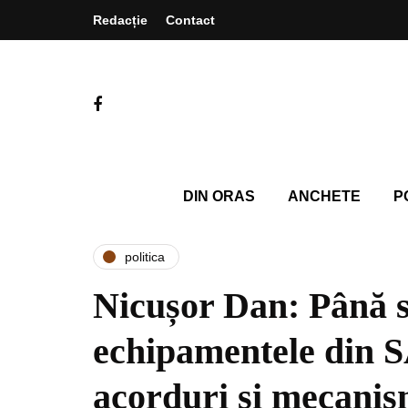
Redacție
Contact
DIN ORAS
ANCHETE
P
politica
Nicușor Dan: Până s
echipamentele din 
acorduri și mecanis