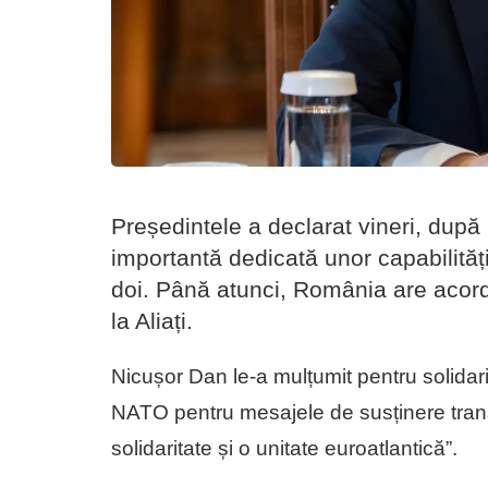
Președintele a declarat vineri, du
importantă dedicată unor capabilităț
doi. Până atunci, România are acord
la Aliați.
Nicușor Dan le-a mulțumit pentru solidar
NATO pentru mesajele de susținere tran
solidaritate și o unitate euroatlantică”.