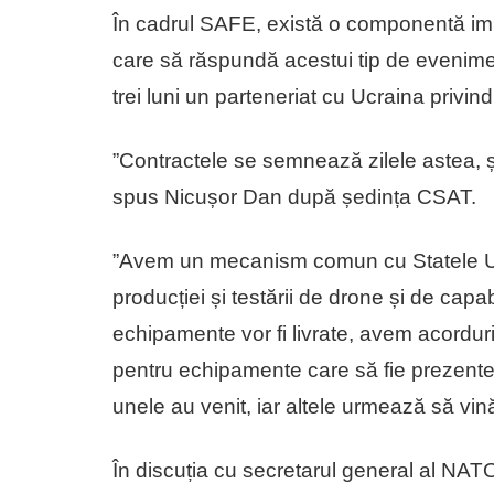
În cadrul SAFE, există o componentă imp
care să răspundă acestui tip de evenim
trei luni un parteneriat cu Ucraina privin
”Contractele se semnează zilele astea, și
spus Nicușor Dan după ședința CSAT.
”Avem un mecanism comun cu Statele Un
producției și testării de drone și de capa
echipamente vor fi livrate, avem acorduri 
pentru echipamente care să fie prezent
unele au venit, iar altele urmează să vin
În discuția cu secretarul general al NAT