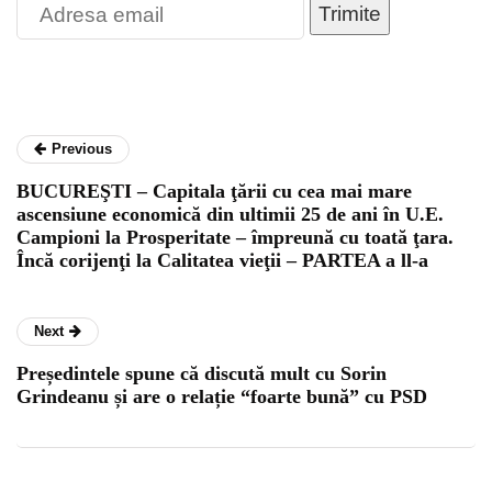
Trimite
Previous
BUCUREŞTI – Capitala ţării cu cea mai mare
ascensiune economică din ultimii 25 de ani în U.E.
Campioni la Prosperitate – împreună cu toată ţara.
Încă corijenţi la Calitatea vieţii – PARTEA a ll-a
Next
Președintele spune că discută mult cu Sorin
Grindeanu și are o relație “foarte bună” cu PSD