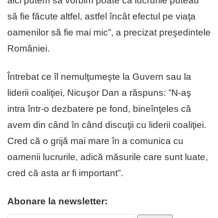
aici putem să vorbim poate că lucrurile puteau
să fie făcute altfel, astfel încât efectul pe viaţa
oamenilor să fie mai mic”, a precizat preşedintele
României.
Întrebat ce îl nemulţumeşte la Guvern sau la
liderii coaliţiei, Nicuşor Dan a răspuns: ”N-aş
intra într-o dezbatere pe fond, bineînţeles că
avem din când în când discuţii cu liderii coaliţiei.
Cred că o grijă mai mare în a comunica cu
oamenii lucrurile, adică măsurile care sunt luate,
cred că asta ar fi important”.
Abonare la newsletter: