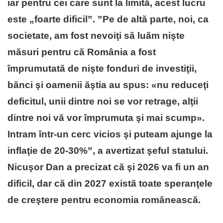
iar pentru cei care sunt la limită, acest lucru
este „foarte dificil”. ”Pe de altă parte, noi, ca
societate, am fost nevoiţi să luăm nişte
măsuri pentru că România a fost
împrumutată de nişte fonduri de investiţii,
bănci şi oamenii ăştia au spus: «nu reduceţi
deficitul, unii dintre noi se vor retrage, alţii
dintre noi vă vor împrumuta şi mai scump».
Intram într-un cerc vicios şi puteam ajunge la
inflaţie de 20-30%”, a avertizat şeful statului.
Nicuşor Dan a precizat că şi 2026 va fi un an
dificil, dar că din 2027 există toate speranţele
de creştere pentru economia românească.